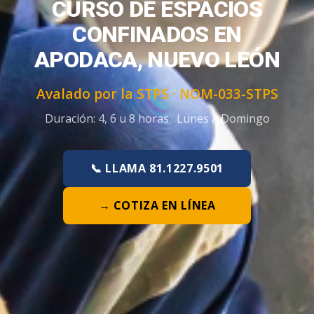
CURSO DE ESPACIOS
CONFINADOS EN
APODACA, NUEVO LEÓN
Avalado por la STPS ·
NOM-033-STPS
Duración:
4, 6 u 8 horas
·
Lunes a Domingo
📞 LLAMA 81.1227.9501
→ COTIZA EN LÍNEA