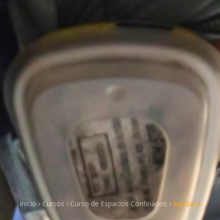
Inicio
›
Cursos
›
Curso de Espacios Confinados
›
Apodaca