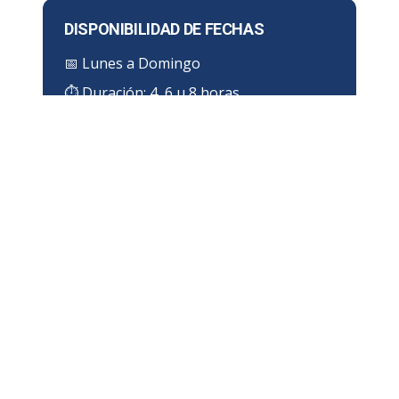
DISPONIBILIDAD DE FECHAS
📅
Lunes a Domingo
⏱ Duración:
4, 6 u 8 horas
¿DÓNDE IMPARTIMOS EL CURSO
EN APODACA?
Zona de cobertura en Apodaca
Impartimos el
Curso de Espacios Confinados
directamente en las instalaciones de tu