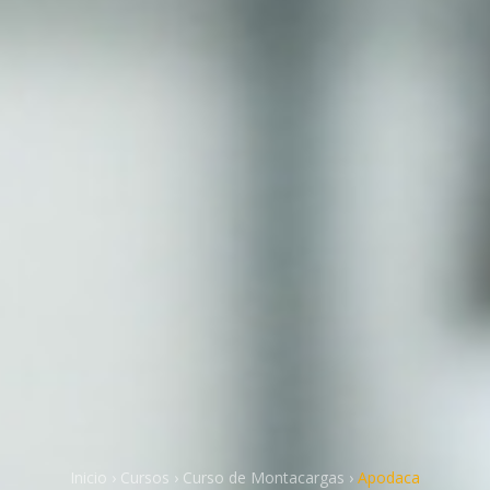
Inicio
›
Cursos
›
Curso de Montacargas
›
Apodaca