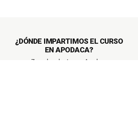
¿DÓNDE IMPARTIMOS EL CURSO
EN APODACA?
Zona de cobertura en Apodaca
Impartimos el
Curso de Montacargas
directamente en las instalaciones de tu
empresa en
Apodaca
,
Nuevo León
. Servicio
in-company disponible en toda el área
metropolitana.