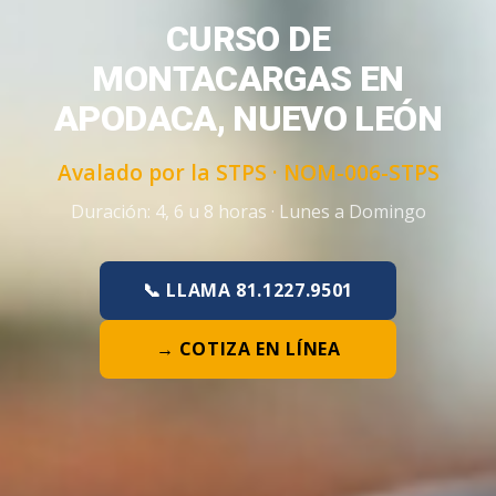
CURSO DE
MONTACARGAS EN
APODACA, NUEVO LEÓN
Avalado por la STPS ·
NOM-006-STPS
Duración:
4, 6 u 8 horas
·
Lunes a Domingo
📞 LLAMA 81.1227.9501
→ COTIZA EN LÍNEA