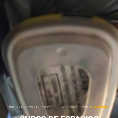
Inicio
›
Cursos
›
Curso de Espacios Confinados
›
Guadalupe