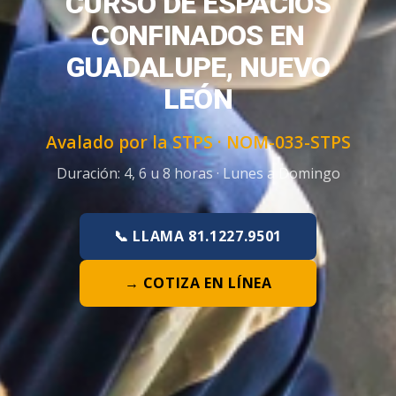
CURSO DE ESPACIOS
CONFINADOS EN
GUADALUPE, NUEVO
LEÓN
Avalado por la STPS ·
NOM-033-STPS
Duración:
4, 6 u 8 horas
·
Lunes a Domingo
📞 LLAMA 81.1227.9501
→ COTIZA EN LÍNEA