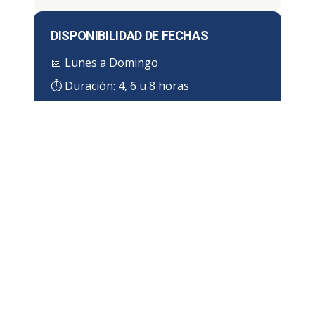
DISPONIBILIDAD DE FECHAS
📅
Lunes a Domingo
⏱ Duración:
4, 6 u 8 horas
¿DÓNDE IMPARTIMOS EL CURSO
EN GUADALUPE?
Zona de cobertura en Guadalupe
Impartimos el
Curso de Espacios Confinados
directamente en las instalaciones de tu