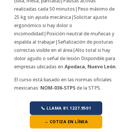
(silla, mesa, pantalla)|Pausas activas
realizadas cada 50 minutos|Peso máximo de
25 kg sin ayuda mecánica|Solicitar ajuste
ergonómico si hay dolor o
incomodidad|Posición neutral de muñecas y
espalda al trabajar|Señalización de posturas
correctas visible en el área|Alto total si hay
dolor agudo o señal de lesión
Disponible para
empresas ubicadas en
Apodaca
,
Nuevo León
.
El curso está basado en las normas oficiales
mexicanas:
NOM-036-STPS
de la STPS.
📞 LLAMA 81.1227.9501
→ COTIZA EN LÍNEA