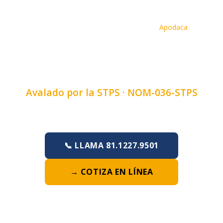
Inicio
›
Cursos
›
Curso de Ergonomia
›
Apodaca
CURSO DE ERGONOMIA EN
APODACA, NUEVO LEÓN
Avalado por la STPS ·
NOM-036-STPS
Duración:
4, 6 u 8 horas
·
Lunes a Domingo
📞 LLAMA 81.1227.9501
→ COTIZA EN LÍNEA