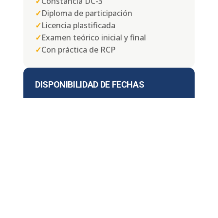
✓
Constancia DC-3
✓
Diploma de participación
✓
Licencia plastificada
✓
Examen teórico inicial y final
✓
Con práctica de RCP
DISPONIBILIDAD DE FECHAS
📅
Lunes a Domingo
⏱ Duración:
4, 6 u 8 horas
¿DÓNDE IMPARTIMOS EL CURSO