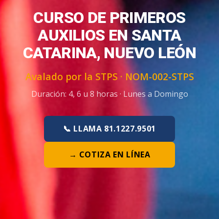
CURSO DE PRIMEROS
AUXILIOS EN SANTA
CATARINA, NUEVO LEÓN
Avalado por la STPS ·
NOM-002-STPS
Duración:
4, 6 u 8 horas
·
Lunes a Domingo
📞 LLAMA 81.1227.9501
→ COTIZA EN LÍNEA