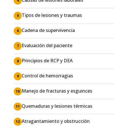
4
Tipos de lesiones y traumas
5
Cadena de supervivencia
6
Evaluación del paciente
7
Principios de RCP y DEA
8
Control de hemorragias
9
Manejo de fracturas y esguinces
10
Quemaduras y lesiones térmicas
11
Atragantamiento y obstrucción
12