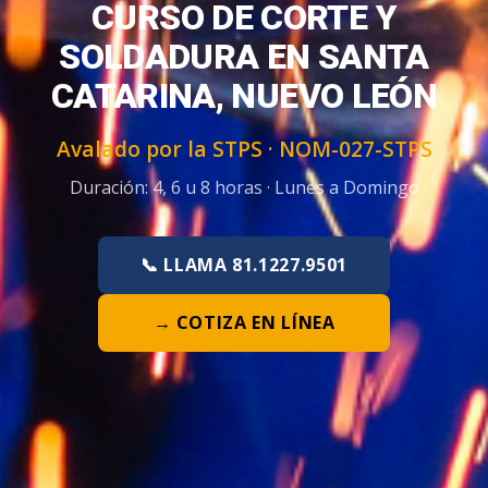
CURSO DE CORTE Y
SOLDADURA EN SANTA
CATARINA, NUEVO LEÓN
Avalado por la STPS ·
NOM-027-STPS
Duración:
4, 6 u 8 horas
·
Lunes a Domingo
📞 LLAMA 81.1227.9501
→ COTIZA EN LÍNEA