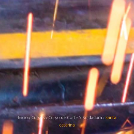
Inicio
›
Cursos
›
Curso de Corte Y Soldadura
›
santa
catarina