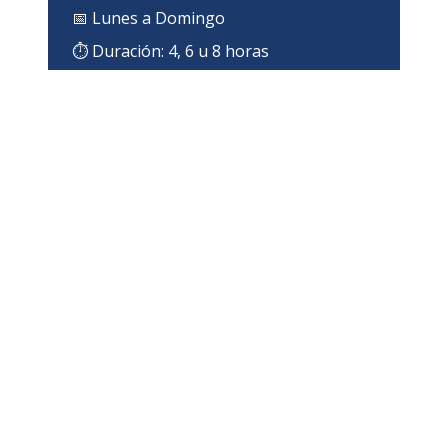
📅
Lunes a Domingo
⏱ Duración:
4, 6 u 8 horas
¿DÓNDE IMPARTIMOS EL CURSO
EN SANTA CATARINA?
Zona de cobertura en santa catarina
Impartimos el
Curso de Corte Y Soldadura
directamente en las instalaciones de tu
empresa en
santa catarina
,
Nuevo León
.
Servicio in-company disponible en toda el área