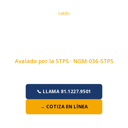
Inicio
›
Cursos
›
Curso de Manejo Seguro De Cargas
›
Saltillo
CURSO DE MANEJO
SEGURO DE CARGAS EN
SALTILLO, COAHUILA
Avalado por la STPS ·
NOM-036-STPS
Duración:
4, 6 u 8 horas
·
Lunes a Domingo
📞 LLAMA 81.1227.9501
→ COTIZA EN LÍNEA