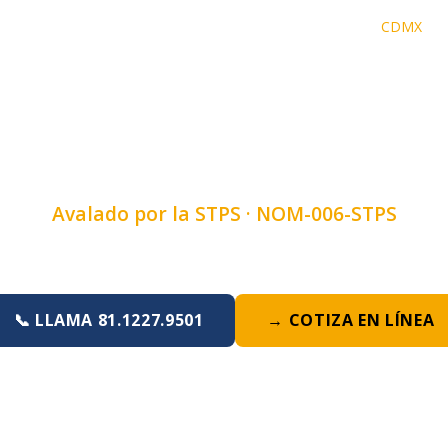
Inicio
›
Cursos
›
Curso de Grúas Viajeras Y Polipastos
›
CDMX
AS VIAJERAS Y 
X, ESTADO DE MÉ
Avalado por la STPS ·
NOM-006-STPS
Duración:
4, 6 u 8 horas
·
Lunes a Domingo
📞 LLAMA 81.1227.9501
→ COTIZA EN LÍNEA