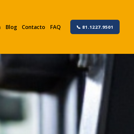
a
Blog
Contacto
FAQ
📞 81.1227.9501