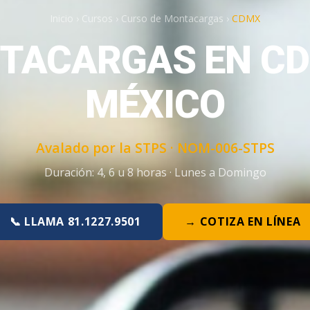
Inicio
›
Cursos
›
Curso de Montacargas
›
CDMX
TACARGAS EN CD
MÉXICO
Avalado por la STPS ·
NOM-006-STPS
Duración:
4, 6 u 8 horas
·
Lunes a Domingo
📞 LLAMA 81.1227.9501
→ COTIZA EN LÍNEA