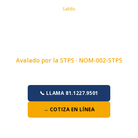
Inicio
›
Cursos
›
Curso de Uso Y Manejo De Extintores
›
Saltillo
CURSO DE USO Y MANEJO
DE EXTINTORES EN
SALTILLO, COAHUILA
Avalado por la STPS ·
NOM-002-STPS
Duración:
4, 6 u 8 horas
·
Lunes a Domingo
📞 LLAMA 81.1227.9501
→ COTIZA EN LÍNEA