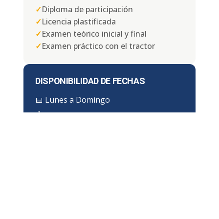
✓
Diploma de participación
✓
Licencia plastificada
✓
Examen teórico inicial y final
✓
Examen práctico con el tractor
DISPONIBILIDAD DE FECHAS
📅
Lunes a Domingo
⏱ Duración:
4, 6 u 8 horas
¿DÓNDE IMPARTIMOS EL CURSO
EN GUADALAJRA?