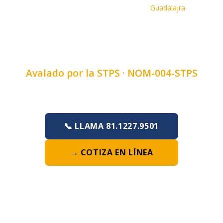
Inicio
›
Cursos
›
Curso de Tractor
›
Guadalajra
CURSO DE TRACTOR EN
GUADALAJRA, JALISCO
Avalado por la STPS ·
NOM-004-STPS
Duración:
4, 6 u 8 horas
·
Lunes a Domingo
📞 LLAMA 81.1227.9501
→ COTIZA EN LÍNEA