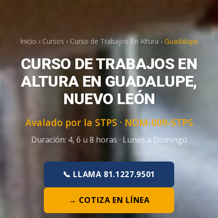
Inicio
›
Cursos
›
Curso de Trabajos En Altura
›
Guadalupe
CURSO DE TRABAJOS EN
ALTURA EN GUADALUPE,
NUEVO LEÓN
Avalado por la STPS ·
NOM-009-STPS
Duración:
4, 6 u 8 horas
·
Lunes a Domingo
📞 LLAMA 81.1227.9501
→ COTIZA EN LÍNEA