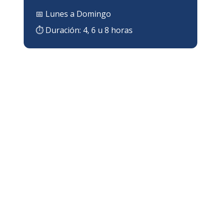
📅
Lunes a Domingo
⏱ Duración:
4, 6 u 8 horas
¿DÓNDE IMPARTIMOS EL CURSO
EN GUADALUPE?
Zona de cobertura en Guadalupe
Impartimos el
Curso de Trabajos En Altura
directamente en las instalaciones de tu
empresa en
Guadalupe
,
Nuevo León
. Servicio
in-company disponible en toda el área