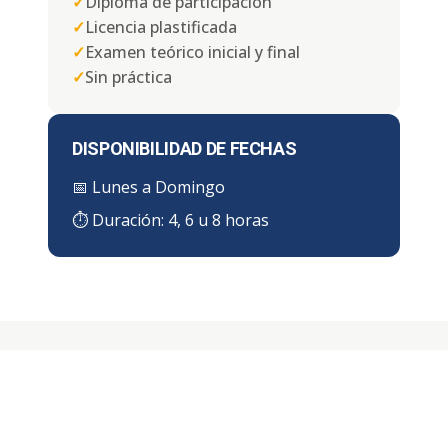
✓
Diploma de participación
✓
Licencia plastificada
✓
Examen teórico inicial y final
✓
Sin práctica
DISPONIBILIDAD DE FECHAS
📅
Lunes a Domingo
⏱ Duración:
4, 6 u 8 horas
¿DÓNDE IMPARTIMOS EL CURSO
EN MONTERREY?