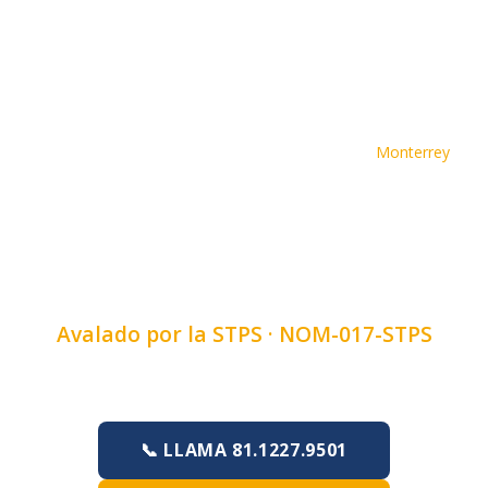
Inicio
›
Cursos
›
Curso de Seguridad En Manos
›
Monterrey
CURSO DE SEGURIDAD EN
MANOS EN MONTERREY,
NUEVO LEÓN
Avalado por la STPS ·
NOM-017-STPS
Duración:
4, 6 u 8 horas
·
Lunes a Domingo
📞 LLAMA 81.1227.9501