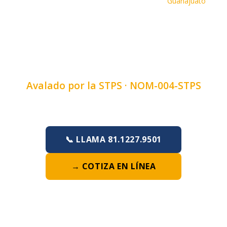
Inicio
›
Cursos
›
Curso de Retroexcavadora
›
Guanajuato
CURSO DE
RETROEXCAVADORA EN
GUANAJUATO, GTO
Avalado por la STPS ·
NOM-004-STPS
Duración:
4, 6 u 8 horas
·
Lunes a Domingo
📞 LLAMA 81.1227.9501
→ COTIZA EN LÍNEA