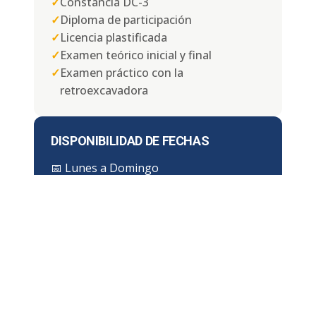
✓
Constancia DC-3
✓
Diploma de participación
✓
Licencia plastificada
✓
Examen teórico inicial y final
✓
Examen práctico con la
retroexcavadora
DISPONIBILIDAD DE FECHAS
📅
Lunes a Domingo
⏱ Duración:
4, 6 u 8 horas