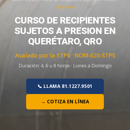
Querétaro
CURSO DE RECIPIENTES
SUJETOS A PRESION EN
QUERÉTARO, QRO
Avalado por la STPS ·
NOM-020-STPS
Duración:
4, 6 u 8 horas
·
Lunes a Domingo
📞 LLAMA 81.1227.9501
→ COTIZA EN LÍNEA