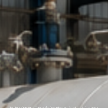
Inicio
›
Cursos
›
Curso de Recipientes Sujetos A Presion
›