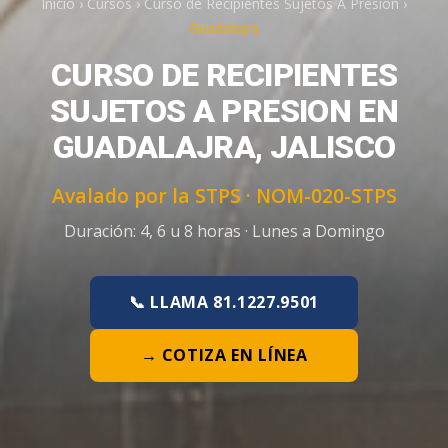
Inicio
›
Cursos
›
Curso de Recipientes Sujetos A Presion
›
Guadalajra
CURSO DE RECIPIENTES
SUJETOS A PRESION EN
GUADALAJRA, JALISCO
Avalado por la STPS ·
NOM-020-STPS
Duración:
4, 6 u 8 horas
·
Lunes a Domingo
📞 LLAMA 81.1227.9501
→ COTIZA EN LÍNEA