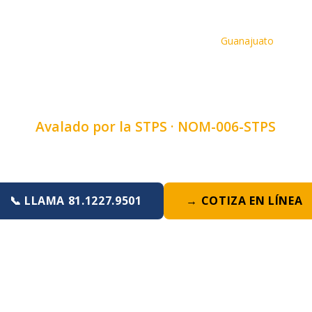
Inicio
›
Cursos
›
Curso de Montacargas
›
Guanajuato
TACARGAS EN GU
Avalado por la STPS ·
NOM-006-STPS
Duración:
4, 6 u 8 horas
·
Lunes a Domingo
📞 LLAMA 81.1227.9501
→ COTIZA EN LÍNEA