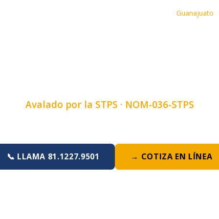
Inicio
›
Cursos
›
Curso de Manejo Seguro De Cargas
›
Guanajuato
ANEJO SEGURO D
GUANAJUATO, GT
Avalado por la STPS ·
NOM-036-STPS
Duración:
4, 6 u 8 horas
·
Lunes a Domingo
📞 LLAMA 81.1227.9501
→ COTIZA EN LÍNEA