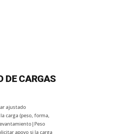
O DE CARGAS
bar ajustado
la carga (peso, forma,
l levantamiento|Peso
citar apoyo si la carga