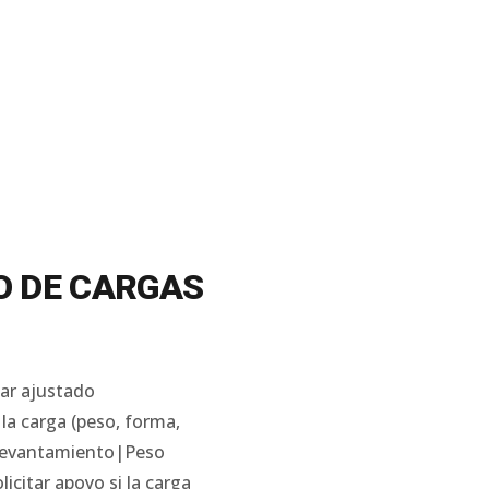
O DE CARGAS
bar ajustado
la carga (peso, forma,
l levantamiento|Peso
citar apoyo si la carga