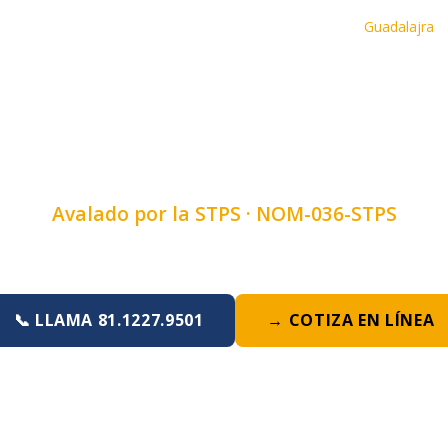
Inicio
›
Cursos
›
Curso de Manejo Seguro De Cargas
›
Guadalajra
ANEJO SEGURO D
ADALAJRA, JALI
Avalado por la STPS ·
NOM-036-STPS
Duración:
4, 6 u 8 horas
·
Lunes a Domingo
📞 LLAMA 81.1227.9501
→ COTIZA EN LÍNEA