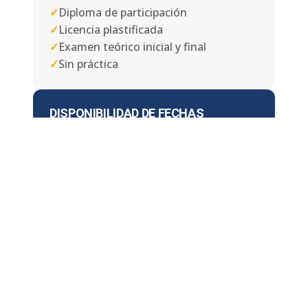
✓
Diploma de participación
✓
Licencia plastificada
✓
Examen teórico inicial y final
✓
Sin práctica
DISPONIBILIDAD DE FECHAS
📅
Lunes a Domingo
⏱ Duración:
4, 6 u 8 horas
¿DÓNDE IMPARTIMOS EL CURSO
EN GUADALUPE?