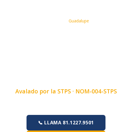
Inicio
›
Cursos
›
Curso de Manejo De Herramientas
Industriales
›
Guadalupe
CURSO DE MANEJO DE
HERRAMIENTAS
INDUSTRIALES EN
GUADALUPE, NUEVO
LEÓN
Avalado por la STPS ·
NOM-004-STPS
Duración:
4, 6 u 8 horas
·
Lunes a Domingo
📞 LLAMA 81.1227.9501