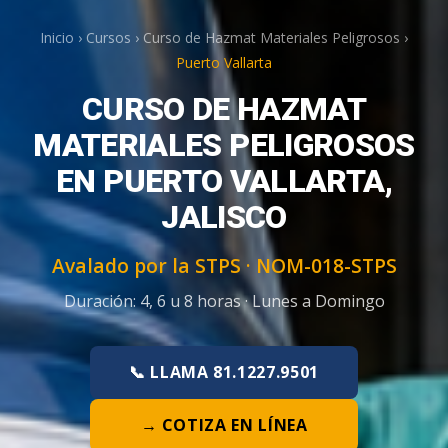
Inicio
›
Cursos
›
Curso de Hazmat Materiales Peligrosos
›
Puerto Vallarta
CURSO DE HAZMAT
MATERIALES PELIGROSOS
EN PUERTO VALLARTA,
JALISCO
Avalado por la STPS ·
NOM-018-STPS
Duración:
4, 6 u 8 horas
·
Lunes a Domingo
📞 LLAMA 81.1227.9501
→ COTIZA EN LÍNEA