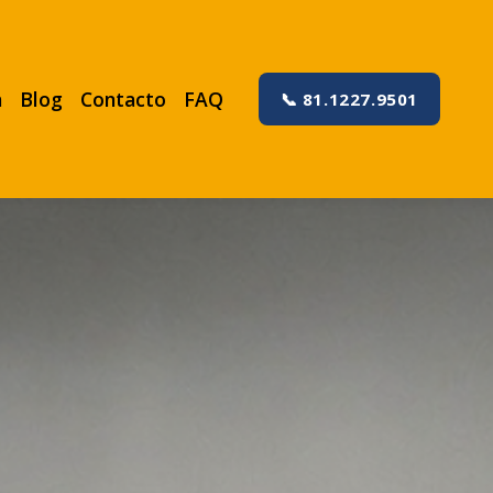
a
Blog
Contacto
FAQ
📞 81.1227.9501