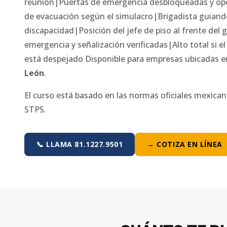
reunión|Puertas de emergencia desbloqueadas y o
de evacuación según el simulacro|Brigadista guiand
discapacidad|Posición del jefe de piso al frente del
emergencia y señalización verificadas|Alto total si e
está despejado
Disponible para empresas ubicadas 
León
.
El curso está basado en las normas oficiales mexica
STPS.
📞 LLAMA 81.1227.9501
→ COTIZA EN LÍNEA