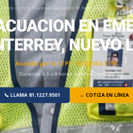
Inicio
›
Cursos
›
Curso de Evacuacion En Emergencias
›
Monterrey
ACUACION EN EM
TERREY, NUEVO 
Avalado por la STPS ·
NOM-002-STPS
Duración:
4, 6 u 8 horas
·
Lunes a Domingo
📞 LLAMA 81.1227.9501
→ COTIZA EN LÍNEA