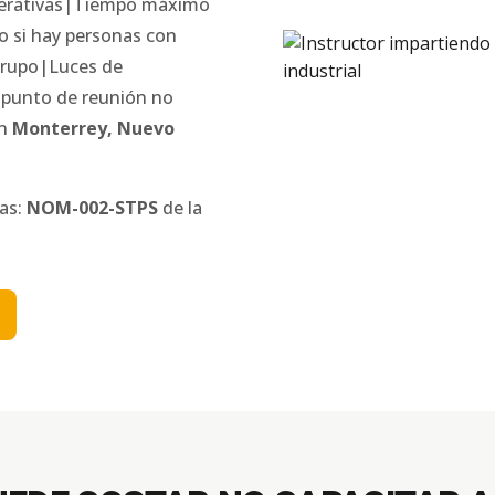
perativas|Tiempo máximo
o si hay personas con
 grupo|Luces de
l punto de reunión no
en
Monterrey
,
Nuevo
nas:
NOM-002-STPS
de la