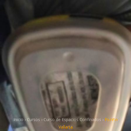
Inicio
›
Cursos
›
Curso de Espacios Confinados
›
Puerto
Vallarta