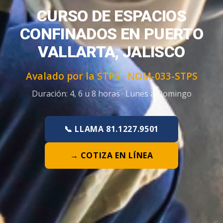
CURSO DE ESPACIOS
CONFINADOS EN PUERTO
VALLARTA, JALISCO
Avalado por la STPS ·
NOM-033-STPS
Duración:
4, 6 u 8 horas
·
Lunes a Domingo
📞 LLAMA 81.1227.9501
→ COTIZA EN LÍNEA