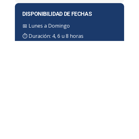
DISPONIBILIDAD DE FECHAS
📅
Lunes a Domingo
⏱ Duración:
4, 6 u 8 horas
¿DÓNDE IMPARTIMOS EL CURSO
EN PUERTO VALLARTA?
Zona de cobertura en Puerto Vallarta
Impartimos el
Curso de Espacios Confinados
directamente en las instalaciones de tu