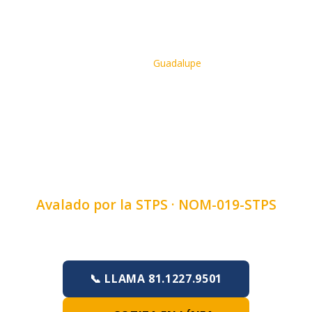
Inicio
›
Cursos
›
Curso de Comisiones De Seguridad E
Higiene
›
Guadalupe
CURSO DE COMISIONES
DE SEGURIDAD E HIGIENE
EN GUADALUPE, NUEVO
LEÓN
Avalado por la STPS ·
NOM-019-STPS
Duración:
4, 6 u 8 horas
·
Lunes a Domingo
📞 LLAMA 81.1227.9501