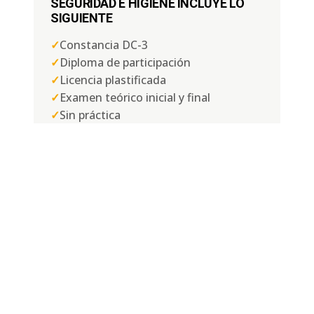
SEGURIDAD E HIGIENE INCLUYE LO
SIGUIENTE
✓
Constancia DC-3
✓
Diploma de participación
✓
Licencia plastificada
✓
Examen teórico inicial y final
✓
Sin práctica
DISPONIBILIDAD DE FECHAS
📅
Lunes a Domingo
⏱ Duración:
4, 6 u 8 horas