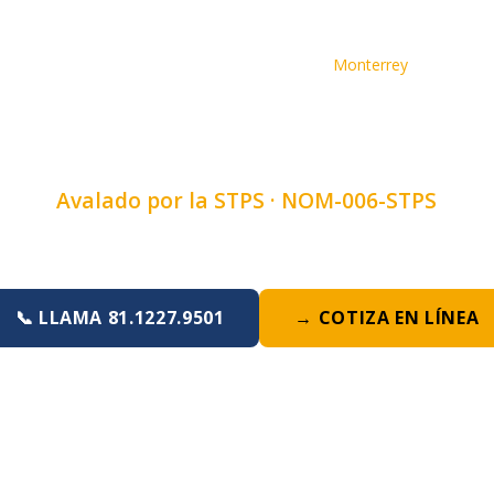
Inicio
›
Cursos
›
Curso de Bobcat
›
Monterrey
CAT EN MONTERRE
Avalado por la STPS ·
NOM-006-STPS
Duración:
4, 6 u 8 horas
·
Lunes a Domingo
📞 LLAMA 81.1227.9501
→ COTIZA EN LÍNEA