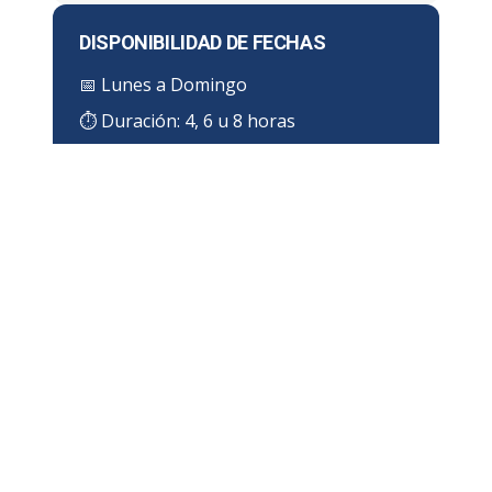
DISPONIBILIDAD DE FECHAS
📅
Lunes a Domingo
⏱ Duración:
4, 6 u 8 horas
¿DÓNDE IMPARTIMOS EL CURSO
EN GUANAJUATO?
Zona de cobertura en Guanajuato
Impartimos el
Curso de Bobcat
directamente
en las instalaciones de tu empresa en