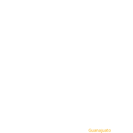
Inicio
›
Cursos
›
Curso de Bobcat
›
Guanajuato