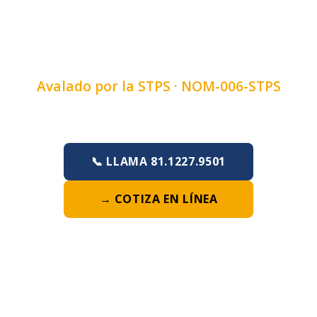
CURSO DE BOBCAT EN
GUANAJUATO, GTO
Avalado por la STPS ·
NOM-006-STPS
Duración:
4, 6 u 8 horas
·
Lunes a Domingo
📞 LLAMA 81.1227.9501
→ COTIZA EN LÍNEA